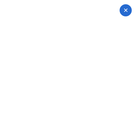
登录平台
✕
皇马后卫失误导致失球，净
胜球被对手扳平
2026-06-03
澳门威尼斯人娱乐场
皇马
精选摘要
皇马后卫失误导致净胜球被对手扳平，暴露防守